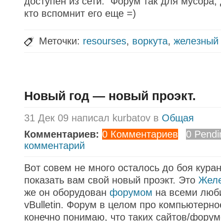
доступен из сети. Форум так для мусора, 
кто вспомнит его еще =)
Меточки:
resourses
,
воркута
,
железный
Новый год — новый проэкт.
31 Дек 09 написал kurbatov в
Общая
Комментариев:
0 Комментариев
0 Pendi
комментарий
Вот совем не много осталось до боя куран
показать вам свой новый проэкт. Это
Желе
же он оборудован
форумом
на всеми люб
vBulletin. Форум в целом про компьютерно
конечно понимаю, что таких сайтов/форум