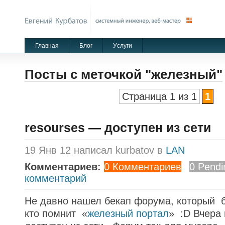
Главная
Блог
Уcлуги
Посты с меточкой "железный"
Страница 1 из 1
1
resourses — доступен из сети
19 Янв 12 написал kurbatov в
LAN
Комментариев:
0 Комментариев
0 Pendi
комментарий
Не давно нашел бекап форума, который б
кто помнит «
железный портал
» :D Вчера 