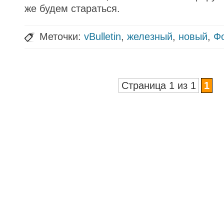
же будем стараться.
Меточки:
vBulletin
,
железный
,
новый
,
Ф
Страница 1 из 1
1