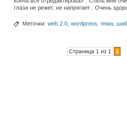
конча все отредактировал . Стиль мне оче
глаза не режет, не напрягает . Очень здоро
Меточки:
web 2.0
,
wordpress
,
тема
,
шаб
Страница 1 из 1
1