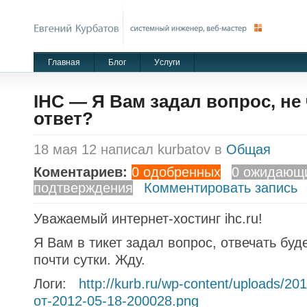
Главная
Блог
Уcлуги
IHC — Я Вам задал вопрос, не
ответ?
18 мая 12 написал kurbatov в
Общая
Коментариев:
0 одобренных
0 ожидающ
подтверждения
Комментировать запись
Уважаемый интернет-хостинг ihc.ru!
Я Вам в тикет задал вопрос, отвечать бу
почти сутки. Жду.
Логи:
http://kurb.ru/wp-content/uploads/20
от-2012-05-18-200028.png