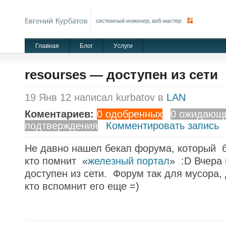
Главная
Блог
Уcлуги
resourses — доступен из сети
19 Янв 12 написал kurbatov в
LAN
Коментариев:
0 одобренных
0 ожидающ
подтверждения
Комментировать запись
Не давно нашел бекап форума, который б
кто помнит «
железный портал
» :D Вчера 
доступен из сети. Форум так для мусора, 
кто вспомнит его еще =)