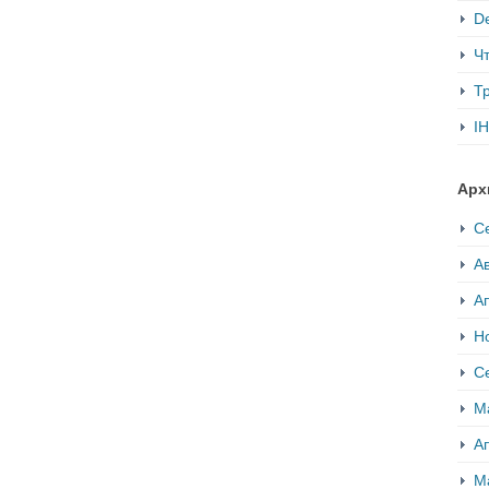
De
Ч
Т
IH
Арх
С
Ав
А
Н
С
М
А
М