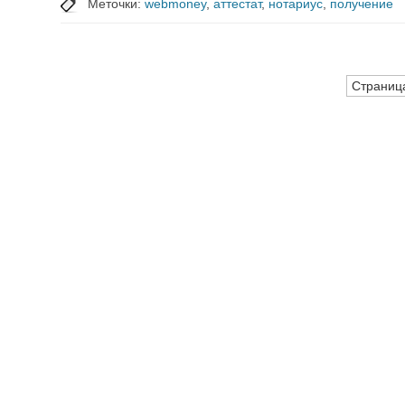
Меточки:
webmoney
,
аттестат
,
нотариус
,
получение
Страница