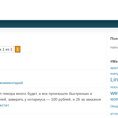
Пои
Найти
 1 из 1
1
#Ме
apac
ever
Li
 комментарий
reso
we
л гемора много будет, а все произошло быстренько и
wor
лей, заверить у нотариуса — 100 рублей, и 26 за заказное
естат
.
Опер
атте