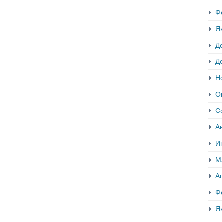
Ф
Я
Д
Д
Н
О
С
Ав
И
М
А
Ф
Я