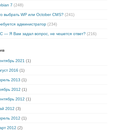
bian 7
(248)
то выбрать WP или October CMS?
(241)
ребуется администратор
(234)
C — Я Вам задал вопрос, не чешется ответ?
(216)
ив
ентябрь 2021
(1)
густ 2016
(1)
прель 2013
(1)
оябрь 2012
(1)
ентябрь 2012
(1)
ай 2012
(3)
прель 2012
(1)
арт 2012
(2)