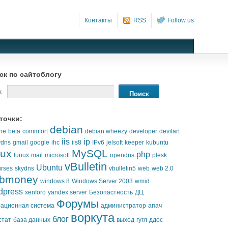
Контакты
RSS
Follow us
ск по сайтоблогу
:
точки:
debian
he
beta
commfort
debian wheezy
developer
devilart
iis
ip
ydns
gmail
google
ihc
iis8
IPv6
jelsoft
keeper
kubuntu
nux
MySQL
php
lunux
mail
microsoft
opendns
plesk
vBulletin
Ubuntu
urses
skydns
vbulletin5
web
web 2.0
bmoney
windows 8
Windows Server 2003
wmid
dpress
xenforo
yandex.server
Безопастность
ДЦ
Форумы
ационная система
администратор
апач
воркута
блог
стат
база данных
выход
гугл
ддос