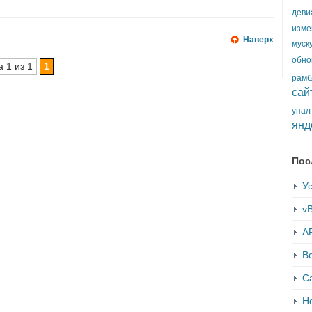
деви
изме
Наверх
муск
обно
 1 из 1
1
рамб
сай
упал
янд
Пос
Ус
vB
AP
В
С
Но