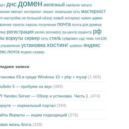
домен
днс
железный
арт
заебали
запуск
мастерхост
нения
импорт
интеренет
лешит
локальная сеть
ул
настройка
не большой обзор
новый
нотариус
нужен админ
почта
вление
панель
пароль
получение
почта для домена
рф
регистрация
лер
релиз
роснирос
ру-центр
руцентр
ты воркуты
сервер
стиль
сеть
субдомен
суд
тема
топ100
хостинг
установка
яндекс
управление
шаблон
екс.почта
яндекс.сервер
ледние записи
тановка IIS в среде Windows 10 + php + mysql
(1 469)
ulletin 5 — пробуем на вкус
(489)
I Yandex.Server — Обзор и установка. Часть 1.
(474)
оркуте — нормальный портал
(394)
айты Воркуты — ищем подходящий
(376)
вая жизнь блога
(328)