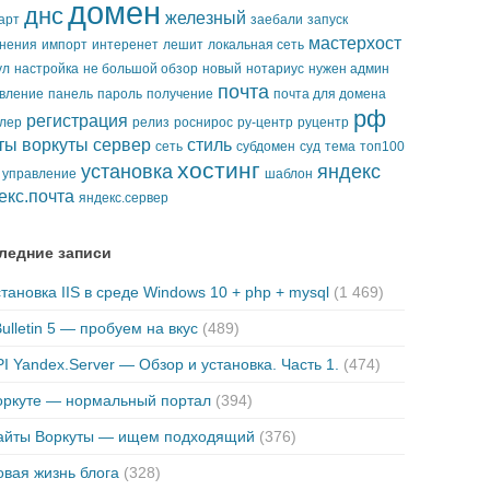
домен
днс
железный
арт
заебали
запуск
мастерхост
нения
импорт
интеренет
лешит
локальная сеть
ул
настройка
не большой обзор
новый
нотариус
нужен админ
почта
вление
панель
пароль
получение
почта для домена
рф
регистрация
лер
релиз
роснирос
ру-центр
руцентр
ты воркуты
сервер
стиль
сеть
субдомен
суд
тема
топ100
хостинг
установка
яндекс
управление
шаблон
екс.почта
яндекс.сервер
ледние записи
тановка IIS в среде Windows 10 + php + mysql
(1 469)
ulletin 5 — пробуем на вкус
(489)
I Yandex.Server — Обзор и установка. Часть 1.
(474)
оркуте — нормальный портал
(394)
айты Воркуты — ищем подходящий
(376)
вая жизнь блога
(328)