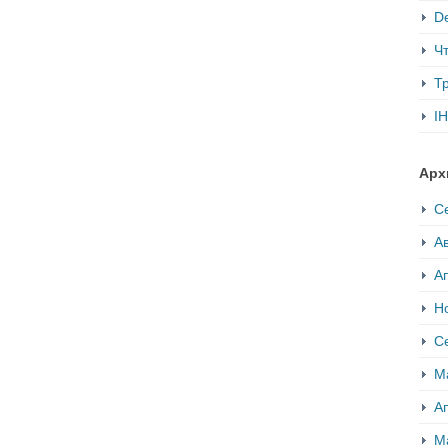
De
Ч
Т
IH
Арх
С
Ав
А
Н
С
М
А
М