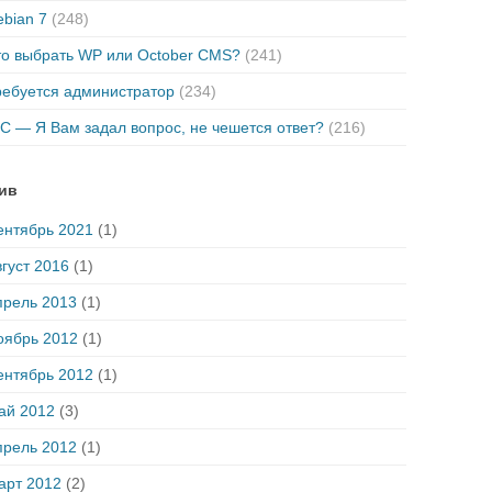
bian 7
(248)
то выбрать WP или October CMS?
(241)
ребуется администратор
(234)
C — Я Вам задал вопрос, не чешется ответ?
(216)
ив
ентябрь 2021
(1)
густ 2016
(1)
прель 2013
(1)
оябрь 2012
(1)
ентябрь 2012
(1)
ай 2012
(3)
прель 2012
(1)
арт 2012
(2)