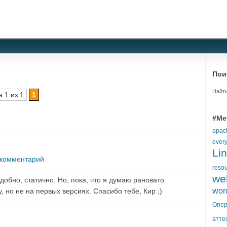
Пои
Найти
 1 из 1
1
#Ме
apac
ever
Li
 комментарий
reso
we
добно, статично. Но, пока, что я думаю рановато
wor
, но не на первых версиях. Спасибо тебе, Кир ;)
Опер
атте