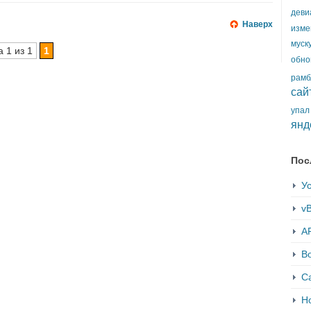
деви
Наверх
изме
муск
 1 из 1
1
обно
рамб
сай
упал
янд
Пос
Ус
vB
AP
В
С
Но