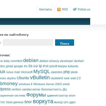
Контакты
RSS
Follow us
ск по сайтоблогу
:
точки:
debian
he
beta
commfort
debian wheezy
developer
devilart
iis
ip
ydns
gmail
google
ihc
iis8
IPv6
jelsoft
keeper
kubuntu
nux
MySQL
php
lunux
mail
microsoft
opendns
plesk
vBulletin
Ubuntu
urses
skydns
vbulletin5
web
web 2.0
bmoney
windows 8
Windows Server 2003
wmid
dpress
xenforo
yandex.server
Безопастность
ДЦ
Форумы
ационная система
администратор
апач
воркута
блог
стат
база данных
выход
гугл
ддос