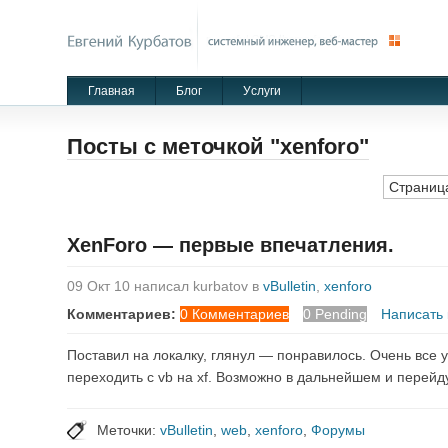
Главная
Блог
Уcлуги
Посты с меточкой "xenforo"
Страница
XenForo — первые впечатления.
09 Окт 10 написал kurbatov в
vBulletin
,
xenforo
Комментариев:
0 Комментариев
0 Pending
Написать
Поставил на локалку, глянул — понравилось. Очень все у
переходить с vb на xf. Возможно в дальнейшем и перейду
Меточки:
vBulletin
,
web
,
xenforo
,
Форумы