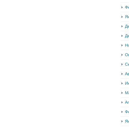
Ф
Я
Д
Д
Н
О
С
Ав
И
М
А
Ф
Я