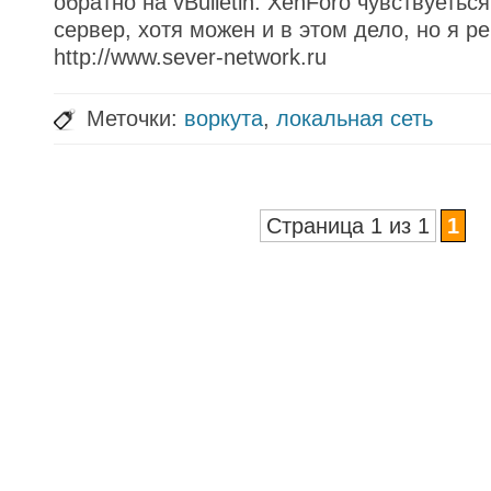
обратно на vBulletin. XenForo чувствуеться
сервер, хотя можен и в этом дело, но я р
http://www.sever-network.ru
Меточки:
воркута
,
локальная сеть
Страница 1 из 1
1