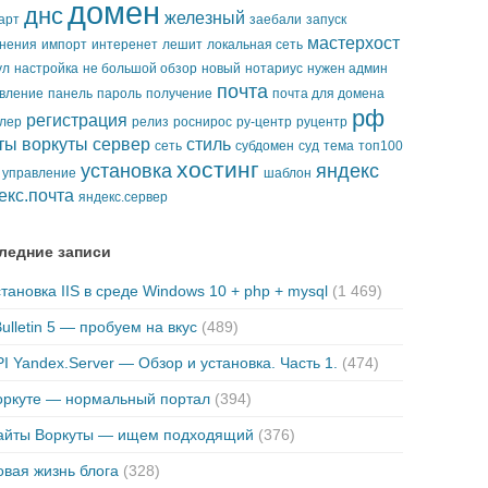
домен
днс
железный
арт
заебали
запуск
мастерхост
нения
импорт
интеренет
лешит
локальная сеть
ул
настройка
не большой обзор
новый
нотариус
нужен админ
почта
вление
панель
пароль
получение
почта для домена
рф
регистрация
лер
релиз
роснирос
ру-центр
руцентр
ты воркуты
сервер
стиль
сеть
субдомен
суд
тема
топ100
хостинг
установка
яндекс
управление
шаблон
екс.почта
яндекс.сервер
ледние записи
тановка IIS в среде Windows 10 + php + mysql
(1 469)
ulletin 5 — пробуем на вкус
(489)
I Yandex.Server — Обзор и установка. Часть 1.
(474)
оркуте — нормальный портал
(394)
айты Воркуты — ищем подходящий
(376)
вая жизнь блога
(328)