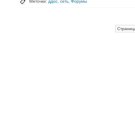
Меточки:
ддос
,
сеть
,
Форумы
Страница