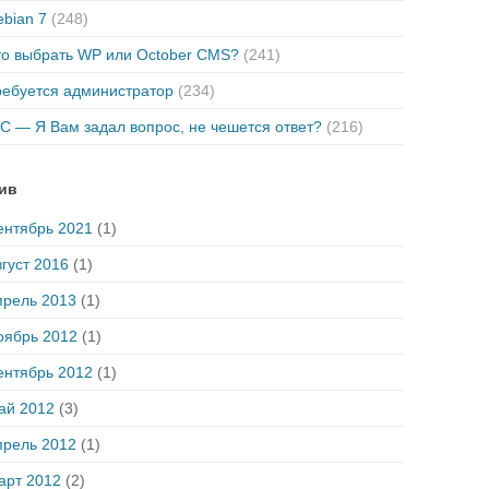
bian 7
(248)
то выбрать WP или October CMS?
(241)
ребуется администратор
(234)
C — Я Вам задал вопрос, не чешется ответ?
(216)
ив
ентябрь 2021
(1)
густ 2016
(1)
прель 2013
(1)
оябрь 2012
(1)
ентябрь 2012
(1)
ай 2012
(3)
прель 2012
(1)
арт 2012
(2)