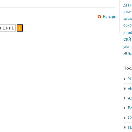
деви
изме
Наверх
муск
обно
 1 из 1
1
рамб
сай
упал
янд
Пос
Ус
vB
AP
В
С
Но