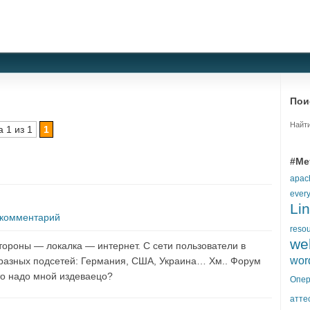
Пои
Найти
 1 из 1
1
#Ме
apac
ever
Li
 комментарий
reso
we
 стороны — локалка — интернет. С сети пользователи в
wor
 с разных подсетей: Германия, США, Украина… Хм.. Форум
кто надо мной издеваецо?
Опер
атте