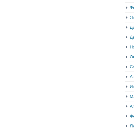
Ф
Я
Д
Д
Н
О
С
Ав
И
М
А
Ф
Я