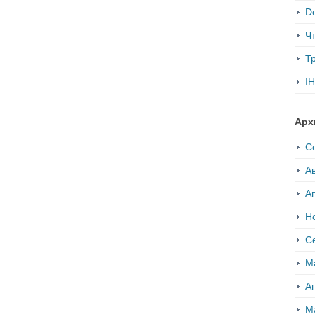
De
Ч
Т
IH
Арх
С
Ав
А
Н
С
М
А
М