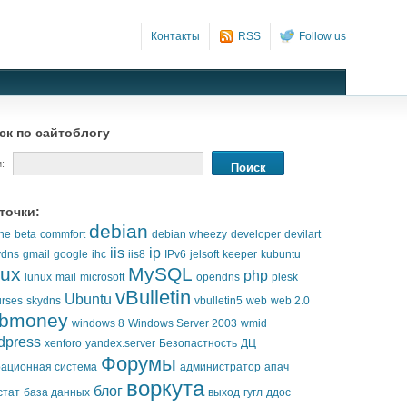
Контакты
RSS
Follow us
ск по сайтоблогу
:
точки:
debian
he
beta
commfort
debian wheezy
developer
devilart
iis
ip
ydns
gmail
google
ihc
iis8
IPv6
jelsoft
keeper
kubuntu
nux
MySQL
php
lunux
mail
microsoft
opendns
plesk
vBulletin
Ubuntu
urses
skydns
vbulletin5
web
web 2.0
bmoney
windows 8
Windows Server 2003
wmid
dpress
xenforo
yandex.server
Безопастность
ДЦ
Форумы
ационная система
администратор
апач
воркута
блог
стат
база данных
выход
гугл
ддос