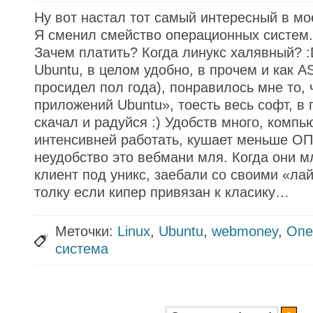
Ну вот настал тот самый интересный в мо
Я сменил смейство операционных систем. 
Зачем платить? Когда линукс халявный? :
Ubuntu, в целом удобно, в прочем и как A
просидел пол года), понравилось мне то, 
приложений Ubuntu», тоесть весь софт, в 
скачал и радуйся :) Удобств много, компь
интенсивней работать, кушает меньше ОП
неудобство это вебмани мля. Когда они м
клиент под уникс, заебали со своими «ла
толку если кипер привязан к класику…
Меточки:
Linux
,
Ubuntu
,
webmoney
,
Опе
система