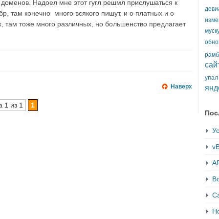
5 доменов. Надоел мне этот гугл решмл прислушаться к
деви
, там конечно много всякого пишут, и о платных и о
изме
, там тоже много различных, но большенство предлагает
муск
обно
рамб
сай
упал
Наверх
янд
 1 из 1
1
Пос
Ус
vB
AP
В
С
Но