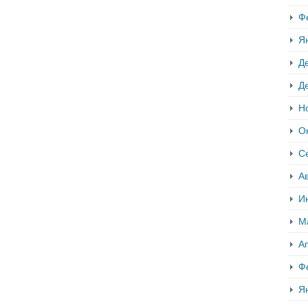
Ф
Я
Д
Д
Н
О
С
Ав
И
М
А
Ф
Я