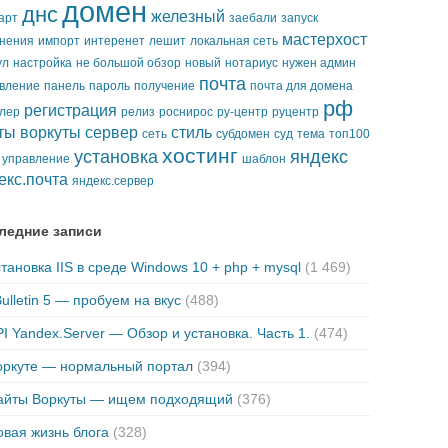
домен
днс
железный
арт
заебали
запуск
мастерхост
нения
импорт
интеренет
лешит
локальная сеть
ул
настройка
не большой обзор
новый
нотариус
нужен админ
почта
вление
панель
пароль
получение
почта для домена
рф
регистрация
лер
релиз
роснирос
ру-центр
руцентр
ты воркуты
сервер
стиль
сеть
субдомен
суд
тема
топ100
хостинг
установка
яндекс
управление
шаблон
екс.почта
яндекс.сервер
ледние записи
тановка IIS в среде Windows 10 + php + mysql
(1 469)
ulletin 5 — пробуем на вкус
(488)
I Yandex.Server — Обзор и установка. Часть 1.
(474)
оркуте — нормальный портал
(394)
айты Воркуты — ищем подходящий
(376)
вая жизнь блога
(328)