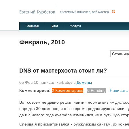
Главная
Блог
Уcлуги
Февраль, 2010
Страница
DNS от мастерхоста стоит ли?
05 Фев 10 написал kurbatov в
Домены
Комментариев:
2 Комментариев
0 Pending
Написать
Вот совсем не давно решил найти «нормальный» днс хос
парядка 30 доменов, и я все время редактирую записи.. 
да и с нового года everydns изменился не в лутьшую сто
Сперва я присматривался к буржуйским сайтам, их конеч