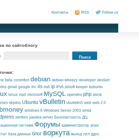
Контакты
RSS
Follow us
ск по сайтоблогу
:
точки:
debian
he
beta
commfort
debian wheezy
developer
devilart
iis
ip
ydns
gmail
google
ihc
iis8
IPv6
jelsoft
keeper
kubuntu
nux
MySQL
php
lunux
mail
microsoft
opendns
plesk
vBulletin
Ubuntu
urses
skydns
vbulletin5
web
web 2.0
bmoney
windows 8
Windows Server 2003
wmid
dpress
xenforo
yandex.server
Безопастность
ДЦ
Форумы
ационная система
администратор
апач
воркута
блог
стат
база данных
выход
гугл
ддос