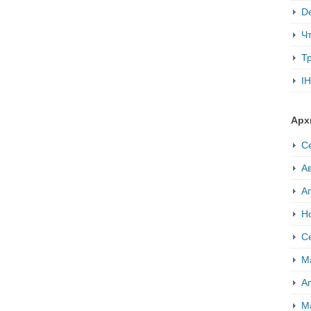
De
Ч
Т
IH
Арх
С
Ав
А
Н
С
М
А
М