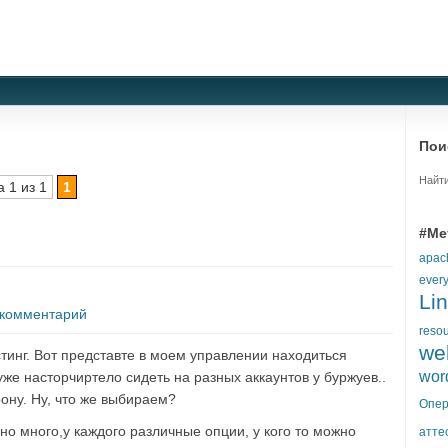
Пои
Найти
 1 из 1
1
#Ме
apac
ever
Li
 комментарий
reso
we
тинг. Вот представте в моем управлении находиться
wor
уже насторчиртело сидеть на разных аккаунтов у буржуев..
рону. Ну, что же выбираем?
Опер
но много,у каждого различные опции, у кого то можно
атте