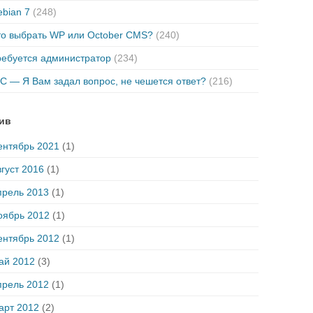
bian 7
(248)
то выбрать WP или October CMS?
(240)
ребуется администратор
(234)
C — Я Вам задал вопрос, не чешется ответ?
(216)
ив
ентябрь 2021
(1)
густ 2016
(1)
прель 2013
(1)
оябрь 2012
(1)
ентябрь 2012
(1)
ай 2012
(3)
прель 2012
(1)
арт 2012
(2)