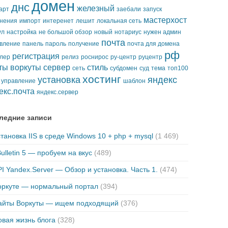
домен
днс
железный
арт
заебали
запуск
мастерхост
нения
импорт
интеренет
лешит
локальная сеть
ул
настройка
не большой обзор
новый
нотариус
нужен админ
почта
вление
панель
пароль
получение
почта для домена
рф
регистрация
лер
релиз
роснирос
ру-центр
руцентр
ты воркуты
сервер
стиль
сеть
субдомен
суд
тема
топ100
хостинг
установка
яндекс
управление
шаблон
екс.почта
яндекс.сервер
ледние записи
тановка IIS в среде Windows 10 + php + mysql
(1 469)
ulletin 5 — пробуем на вкус
(489)
I Yandex.Server — Обзор и установка. Часть 1.
(474)
оркуте — нормальный портал
(394)
айты Воркуты — ищем подходящий
(376)
вая жизнь блога
(328)