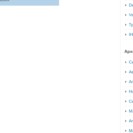
De
Ч
Т
IH
Арх
С
Ав
А
Н
С
М
А
М