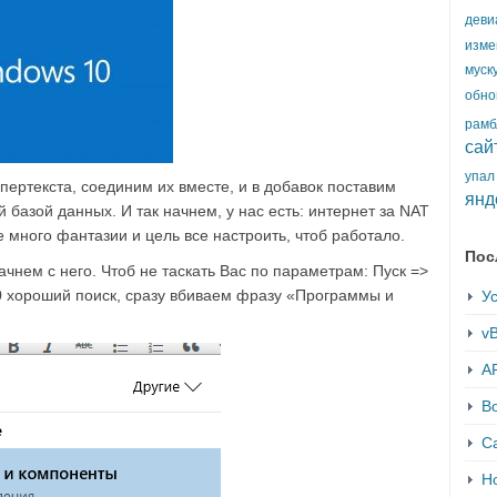
деви
изме
муск
обно
рамб
сай
упал
ертекста, соединим их вместе, и в добавок поставим
янд
базой данных. И так начнем, у нас есть: интернет за NAT
много фантазии и цель все настроить, чтоб работало.
Пос
чнем с него. Чтоб не таскать Вас по параметрам: Пуск =>
10 хороший поиск, сразу вбиваем фразу «Программы и
Ус
vB
AP
В
С
Но