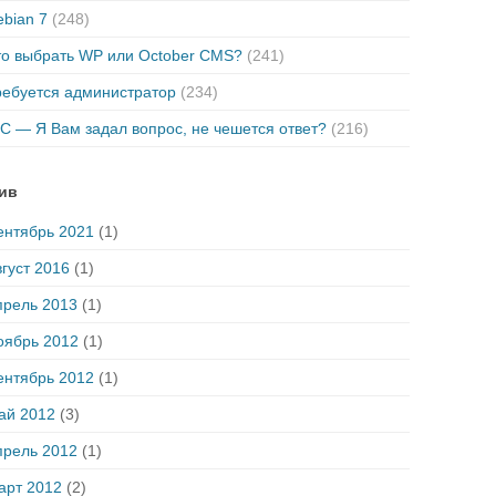
bian 7
(248)
то выбрать WP или October CMS?
(241)
ребуется администратор
(234)
C — Я Вам задал вопрос, не чешется ответ?
(216)
ив
ентябрь 2021
(1)
густ 2016
(1)
прель 2013
(1)
оябрь 2012
(1)
ентябрь 2012
(1)
ай 2012
(3)
прель 2012
(1)
арт 2012
(2)