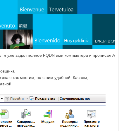
тью, я уже задал полное FQDN имя компьютера и прописал A
новщика
не знаю как многим, но с ним удобней. Качаем,
лавной.