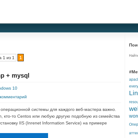
Пои
Найти
 1 из 1
1
#Ме
hp + mysql
apac
ever
ndows 10
Li
 комментарий
reso
we
е операционной системы для каждого веб-мастера важно.
wor
an, кто-то Centos или любую другую подобную из семейства
тановку IIS (Inrenet Information Service) на примере
Опер
атте