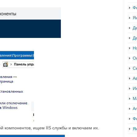
Ф
Я
Д
Д
Н
О
С
Ав
И
М
А
Ф
ой компонентов, ищем IIS службы и включаем их.
Я