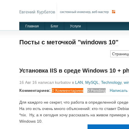
Главная
Блог
Уcлуги
Посты с меточкой "windows 10"
Страница
Установка IIS в среде Windows 10 + p
16 Авг 16 написал kurbatov в
LAN
,
MySQL
,
Technology
,
wi
Комментариев:
0 Комментариев
0 Pending
Написать
Для каждого не секрет, что работа в определенной сред
На это есть очень много объяснений: кто-то ставит Debi
*nix. Ну, а я сегодня хочу рассказать на живом примере ус
Windows 10.