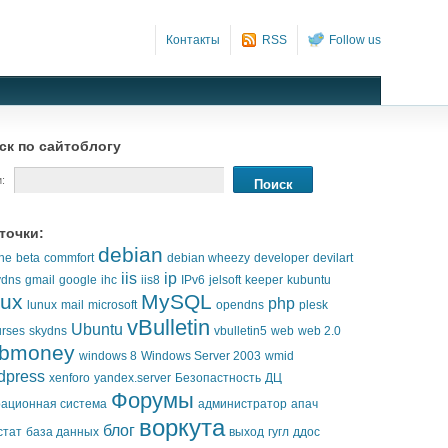
Контакты
RSS
Follow us
ск по сайтоблогу
:
точки:
debian
he
beta
commfort
debian wheezy
developer
devilart
iis
ip
ydns
gmail
google
ihc
iis8
IPv6
jelsoft
keeper
kubuntu
nux
MySQL
php
lunux
mail
microsoft
opendns
plesk
vBulletin
Ubuntu
urses
skydns
vbulletin5
web
web 2.0
bmoney
windows 8
Windows Server 2003
wmid
dpress
xenforo
yandex.server
Безопастность
ДЦ
Форумы
ационная система
администратор
апач
воркута
блог
стат
база данных
выход
гугл
ддос