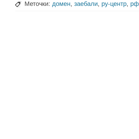
Меточки:
домен
,
заебали
,
ру-центр
,
рф