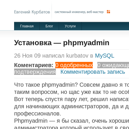
Главная
Блог
Уcлуги
Установка — phpmyadmin
26 Ноя 09 написал kurbatov в
MySQL
Коментариев:
0 одобренных
0 ожидающ
подтверждения
Комментировать запись
Что такое phpmyadmin? Совсем давно я т
таким вопросом, но щас уже как то не особ
Вот теперь спустя пару лет, решил напис
для начинающих администраторов, да и 
профессионалов.
Phpmyadmin — я бы сказал, очень хорош
администратора который использует в сво