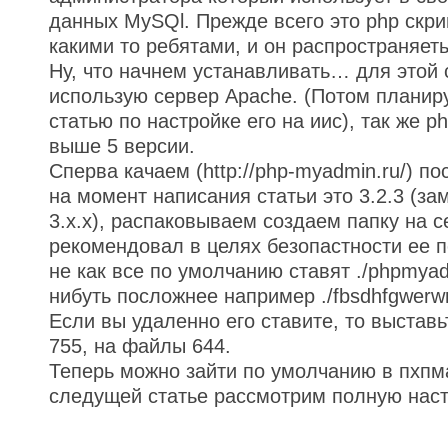
данных MySQl. Прежде всего это php скри
какими то ребятами, и он распространяеть
Ну, что начнем устанавливать…
для этой 
использую сервер Apache. (Потом планир
статью по настройке его на иис), так же ph
выше 5 версии.
Сперва качаем (http://php-myadmin.ru/) 
на момент написания статьи это 3.2.3 (за
3.х.х), распаковываем создаем папку на с
рекомендовал в целях безопастности ее 
не как все по умолчанию ставят ./phpmyad
нибуть посложнее например ./fbsdhfgwerwr
Если вы удаленно его ставите, то выставь
755, на файлы 644.
Теперь можно зайти по умолчанию в пхпм
следущей статье рассмотрим полную наст