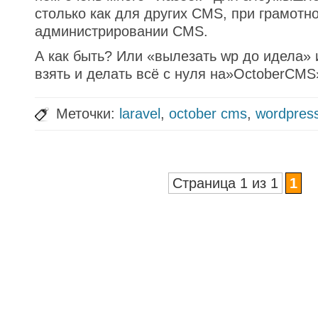
столько как для других CMS, при грамотн
администрировании CMS.
А как быть? Или «вылезать wp до идела» 
взять и делать всё с нуля на»OctoberCMS
Меточки:
laravel
,
october cms
,
wordpres
Страница 1 из 1
1