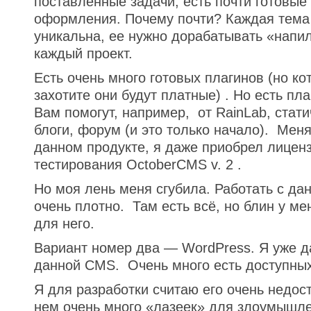
поставленные задачи, есть почти готовые
оформления. Почему почти? Каждая тема
уникальна, ее нужно дорабатывать «напи
каждый проект.
Есть очень много готовых плагинов (но ко
захотите они будут платные) . Но есть пл
Вам помогут, например, от RainLab, стат
блоги, форум (и это только начало). Меня
данном продукте, я даже приобрел лицен
тестирования OctoberCMS v. 2 .
Но моя лень меня сгубила. Работать с д
очень плотно. Там есть всё, но блин у м
для него.
Вариант номер два — WordPress. Я уже д
данной CMS. Очень много есть доступных
Я для разработки считаю его очень недос
нем очень много «лазеек» для злоумышле